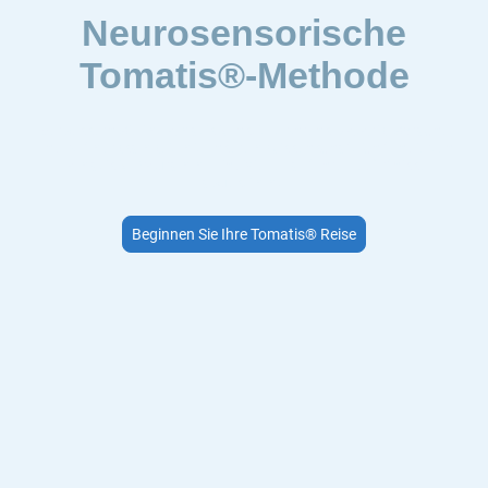
Neurosensorische
Tomatis®-Methode
Verbessern Sie im Tomatis® Institut Ahrens Motorik, Sprache
und Aufmerksamkeit mit unserem wissenschaftlich fundierten
Tomatis®-Programm – individuell auf Ihre Bedürfnisse
abgestimmt.
Beginnen Sie Ihre Tomatis® Reise